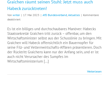
Graichen räumt seinen Stuhl: Jetzt muss auch
Habeck zurücktreten!
Von
writer
|
17. Mai 2023
|
AfD Bundesverband
,
Aktuelles
|
Kommentare
für
deaktiviert
Graichen
räumt
Es ist ein billiges und durchschaubares Manöver: Habecks
seinen
Staatssekretär Graichen tritt zurück – offenbar, um den
Stuhl:
Wirtschaftsminister selbst aus der Schusslinie zu bringen. Mit
Jetzt
Graichen will Habeck offensichtlich ein Bauernopfer für
muss
seine Filz- und Vetternwirtschafts-Affären präsentieren. Doch
auch
der Rücktritt Graichens kann nur der Anfang sein, und er ist
Habeck
auch nicht Verursacher des Sumpfes im
zurücktreten!
Wirtschaftsministerium [...]
Weiterlesen