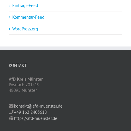
Eintrags-Feed
Kommentar-Feed
WordPress.org
KONTAKT
AfD Kreis Münster
Postfach 201419
48095 Münster
kontakt@afd-muenster.de
+49 162 2403618
https://afd-muenster.de