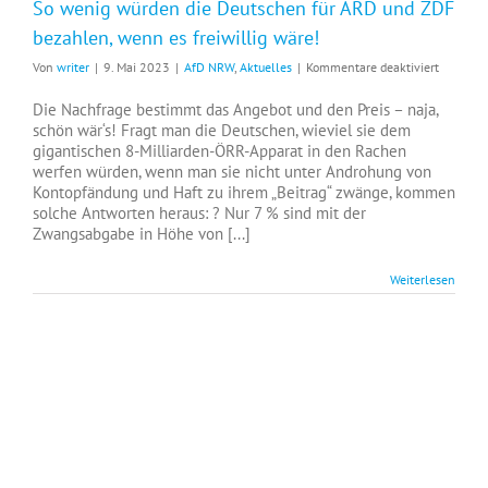
So wenig würden die Deutschen für ARD und ZDF
bezahlen, wenn es freiwillig wäre!
für
Von
writer
|
9. Mai 2023
|
AfD NRW
,
Aktuelles
|
Kommentare deaktiviert
So
wenig
Die Nachfrage bestimmt das Angebot und den Preis – naja,
würden
schön wär‘s! Fragt man die Deutschen, wieviel sie dem
die
gigantischen 8-Milliarden-ÖRR-Apparat in den Rachen
Deutsch
werfen würden, wenn man sie nicht unter Androhung von
für
Kontopfändung und Haft zu ihrem „Beitrag“ zwänge, kommen
ARD
solche Antworten heraus: ? Nur 7 % sind mit der
und
Zwangsabgabe in Höhe von [...]
ZDF
bezahlen
Weiterlesen
wenn
es
freiwillig
wäre!