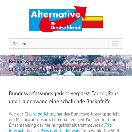
Zum
Inhalt
springen
Gehe zu ...
Bundesverfassungsgericht verpasst Faeser, Paus
und Haldenwang eine schallende Backpfeife.
Bundesverfassungsgericht verpasst Faeser, Paus
und Haldenwang eine schallende Backpfeife.
Wie der
Cicero berichtet
, hat das Bundesverfassungsgericht
ein Machtwort gesprochen und dem seit Wochen für eine
Einschränkung der Meinungsfreiheit trommelnden „
Trio
infernale Faeser, Paus und Haldenwang
“ ein wenig Nachhilfe