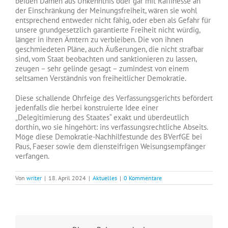
beiden Damen aus Unkenntnis oder gar mit Raffinesse an
der Einschränkung der Meinungsfreiheit, wären sie wohl
entsprechend entweder nicht fähig, oder eben als Gefahr für
unsere grundgesetzlich garantierte Freiheit nicht würdig,
länger in ihren Ämtern zu verbleiben. Die von ihnen
geschmiedeten Pläne, auch Äußerungen, die nicht strafbar
sind, vom Staat beobachten und sanktionieren zu lassen,
zeugen – sehr gelinde gesagt – zumindest von einem
seltsamen Verständnis von freiheitlicher Demokratie.
Diese schallende Ohrfeige des Verfassungsgerichts befördert
jedenfalls die herbei konstruierte Idee einer
„Delegitimierung des Staates“ exakt und überdeutlich
dorthin, wo sie hingehört: ins verfassungsrechtliche Abseits.
Möge diese Demokratie-Nachhilfestunde des BVerfGE bei
Paus, Faeser sowie dem diensteifrigen Weisungsempfänger
verfangen.
Von
writer
|
18. April 2024
|
Aktuelles
|
0 Kommentare