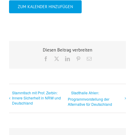
ZUM KALENDER HINZUFÜGEN
Diesen Beitrag verbreiten
Facebook
X
LinkedIn
Pinterest
E-
Mail
Stammtisch mit Prof. Zerbin:
Stadthalle Ahlen:
Innere Sicherheit in NRW und
Programmvorstellung der
Deutschland
Alternative für Deutschland