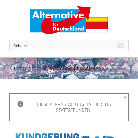
Zum
Inhalt
springen
Gehe zu ...
Kundgebung in Dortmund Phoenixsee
×
DIESE VERANSTALTUNG HAT BEREITS
STATTGEFUNDEN.